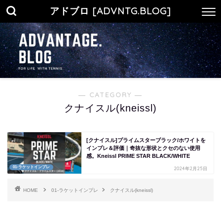
アドブロ [ADVNTG.BLOG]
― CATEGORY ―
クナイスル(kneissl)
[クナイスル]プライムスターブラック/ホワイトを
インプレ＆評価｜奇抜な形状とクセのない使用
感。Kneissl PRIME STAR BLACK/WHITE
01-ラケットインプレ
2024年2月25日
HOME
01-ラケットインプレ
クナイスル(kneissl)