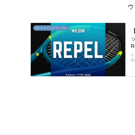
ウ
02-ストリングインプレ
ウ
回