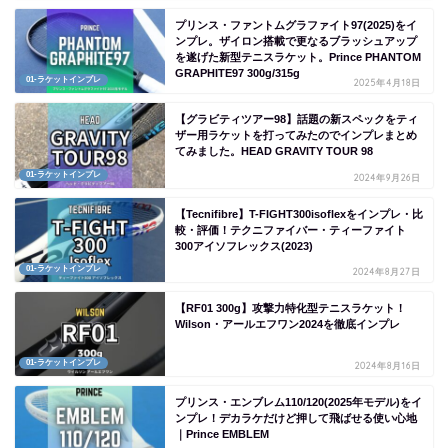
プリンス・ファントムグラファイト97(2025)をイ
ンプレ。ザイロン搭載で更なるブラッシュアップ
を遂げた新型テニスラケット。Prince PHANTOM
GRAPHITE97 300g/315g
01-ラケットインプレ
2025年4月18日
【グラビティツアー98】話題の新スペックをティ
ザー用ラケットを打ってみたのでインプレまとめ
てみました。HEAD GRAVITY TOUR 98
01-ラケットインプレ
2024年9月26日
【Tecnifibre】T-FIGHT300isoflexをインプレ・比
較・評価！テクニファイバー・ティーファイト
300アイソフレックス(2023)
01-ラケットインプレ
2024年8月27日
【RF01 300g】攻撃力特化型テニスラケット！
Wilson・アールエフワン2024を徹底インプレ
01-ラケットインプレ
2024年8月16日
プリンス・エンブレム110/120(2025年モデル)をイ
ンプレ！デカラケだけど押して飛ばせる使い心地
｜Prince EMBLEM