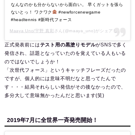
なんなのかも分からないから面白い。 早くガットを張ら
ないとっ！ ワクワク
#newforcenewgame
#headtennis #新時代フォース
Maaya Uno/宇野 真彩
さん(@maaya_uno)がシェアした投稿 –
正式発表前には
テスト用の黒塗りモデル
がSNSで多く
発信され、話題となっていたのを覚えている人もいる
のではないでしょうか！
「次世代フォース」というキャッチフレーズだったの
ですが、個人的には意味不明だなと思ってたんで
す・・・結局それらしい発信がその後なかったので、
多分大して意味無かったんだと思います(笑)
2019年7月に全世界一斉発売開始！