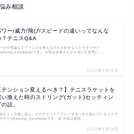
悩み相談
パワー/威力/飛び/スピードの違いってなんな
の？テニスQ&A
ータや理論などでテニスを考えるのも大好きなコトウダマサト
@advntg_kotodama)です。 今回は読者さんから頂いた質問に …
2022年3月18日
【テンション変えるべき？】テニスラケットを
買い換えた時のストリング(ガット)セッティン
グの話。
会を１ヶ月後に控え、どのラケットでプレーするべきか悩んでいるコトウ
マサト(@advntg_kotodama)です。笑 今回は質問 …
2022年3月14日