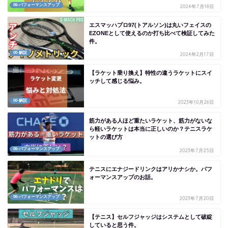
06-パフォーマンスアップ
2024年7月18日
エスマッハプロ97(トアルソン)は丸いフェイスの
EZONEとして使えるのか打ち比べて検証してみた
件。
00-解説
2024年2月17日
【ラケット乗り換え】特性の違うラケットにスイ
ッチして感じる悩み。
00-解説
2023年10月26日
筋力がある人ほど重たいラケット、筋力がないな
ら軽いラケットは本当に正しいのか？テニスラケ
ットの選び方
06-パフォーマンスアップ
2023年7月25日
テニスにエナジードリンクはアリかナシか。パフ
ォーマンスアップのお話。
06-パフォーマンスアップ
2023年7月20日
【テニス】セルフジャッジはシステムとして破綻
していると思う件。