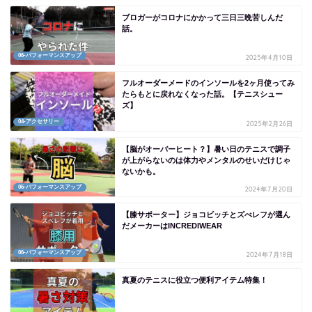
ブロガーがコロナにかかって三日三晩苦しんだ
話。
06-パフォーマンスアップ
2025年4月10日
フルオーダーメードのインソールを2ヶ月使ってみ
たらもとに戻れなくなった話。【テニスシュー
ズ】
04-アクセサリー
2025年2月26日
【脳がオーバーヒート？】暑い日のテニスで調子
が上がらないのは体力やメンタルのせいだけじゃ
ないかも。
06-パフォーマンスアップ
2024年7月20日
【膝サポーター】ジョコビッチとズべレフが選ん
だメーカーはINCREDIWEAR
06-パフォーマンスアップ
2024年7月18日
真夏のテニスに役立つ便利アイテム特集！