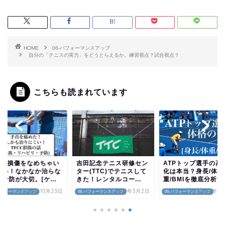
HOME
06-パフォーマンスアップ
自分の「テニスの実力」をどうとらえるか。練習視点？試合視点？
こちらも読まれています
FCC損傷をなめちゃい
吉田記念テニス研修セン
ATPトップ選手の高
ない！なかなか治らな
ター(TTC)でテニスして
化は本当？身長/体
予防が大切。[ケ...
きた！レンタルコー...
重/BMIを徹底分析！[.
2019年10月23日
2019年3月2日
2020年5
-パフォーマンスアップ
06-パフォーマンスアップ
06-パフォーマンスアップ