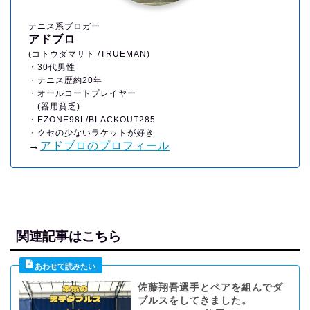
テニス系ブロガー
アドブロ
(コトウダマサト /TRUEMAN)
・30代男性
・テニス歴約20年
・オールコートプレイヤー
(器用貧乏)
・EZONE98L/BLACKOUT285
・クセの少ないラケットが好き
→
アドブロのプロフィール
関連記事はこちら
佐藤翔吾選手とペアを組んでダ
ブルスをしてきました。