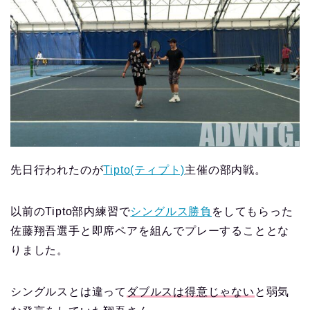
先日行われたのが
Tipto(ティプト)
主催の部内戦。
以前のTipto部内練習で
シングルス勝負
をしてもらった
佐藤翔吾選手と即席ペアを組んでプレーすることとな
りました。
シングルスとは違って
ダブルスは得意じゃない
と弱気