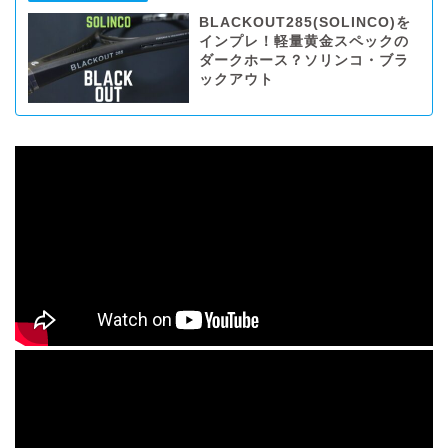
BLACKOUT285(SOLINCO)を
インプレ！軽量黄金スペックの
ダークホース？ソリンコ・ブラ
ックアウト