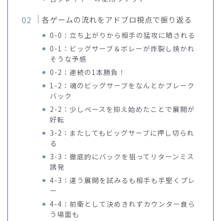
各ゲームの流れをアドブロ視点で振り返る
0-0：立ち上がりから相手の猛攻に晒される
0-1：ビッグサーブ＆ボレーが炸裂し焼かれ
そうな予感
0-2：連続の1本勝負！
1-2：魂のビッグサーブをなんとかブレーク
バック
2-2：少しペースを抑え始めたことで展開が
好転
3-2：またしてもビッグサーブに押し切られ
る
3-3：徹底的にバックを狙ってリターンミス
誘発
4-3：違う展開を試みるも相手も手堅くプレ
ー
4-4：前衛として決めきれずカウンター食ら
う場面も