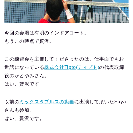
今回の会場は有明のインドアコート。
もうこの時点で贅沢。
この練習会を主催してくださったのは、仕事面でもお
世話になっている
株式会社Tipto(ティプト)
の代表取締
役のかとゆみさん。
はい、贅沢です。
以前の
ミックスダブルスの動画
に出演して頂いたSaya
さんも参加。
はい、贅沢です。