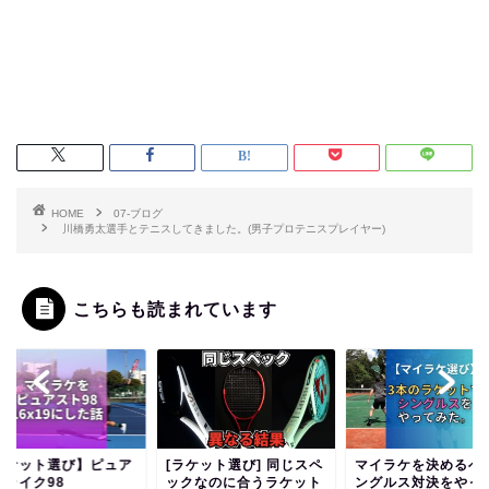
HOME
07-ブログ
川橋勇太選手とテニスしてきました。(男子プロテニスプレイヤー)
こちらも読まれています
ラケット選び】ピュア
[ラケット選び] 同じスペ
マイラケを決めるべ
トライク98
ックなのに合うラケット
ングルス対決をやっ