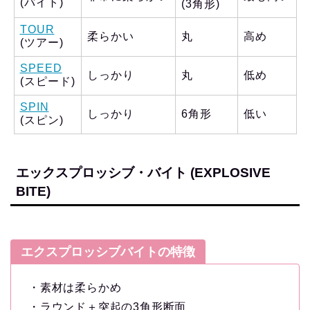
(バイト)
(3角形)
TOUR
柔らかい
丸
高め
(ツアー)
SPEED
しっかり
丸
低め
(スピード)
SPIN
しっかり
6角形
低い
(スピン)
エックスプロッシブ・バイト (EXPLOSIVE
BITE)
エクスプロッシブバイトの特徴
・素材は柔らかめ
・ラウンド＋突起の3角形断面