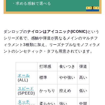
・求める感触で選べる
ダンロップの
ナイロンはアイコニック(ICONIC)
という
シリーズ名で、感触や弾道が異なるメインのマルチフ
ィラメント3種類に加え、リーズナブルなモノフィラメ
ントのシンセティック・タフも用意されています。
打球感
食いつき
弾道
オール
標準
やや強い
高い
(ALL)
スピード
かっちり
控えめ
低い
(SPEED)
タッチ
柔らかい
強い
中間