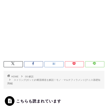
HOME
00-解説
ストリング(ガット)の断面構造を解説！モノ・マルチフィラメント[テニス基礎知
識編]
こちらも読まれています