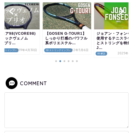
OSEN G-TOUR1】
ジョアン・フォンセカが
【これが現在の主流
っかり打感のパワフル
使用するテニスラケット
ュアアエロが男子テ
リエステル...
とストリングを特集！
界におけるスタンダ
J...
ド...
2022年5月6日
-ストリングインプレ
2025年4月15日
2025年12
00-解説
00-解説
COMMENT