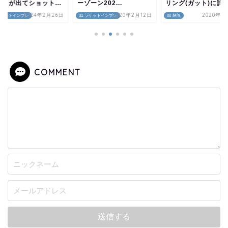
着きが出てショット...
ーゾーン202...
リング(ガット)に詳し.
2024年2月26日
2020年2月12日
2020年1
-ラケットインプレ
01-ラケットインプレ
00-解説
COMMENT