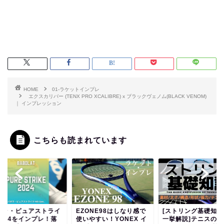
HOME
01-ラケットインプレ
エクスカリバー (TENX PRO XCALIBRE) x ブラックヴェノム(BLACK VENOM)
｜ インプレッション
こちらも読まれています
ボラ・ピュアストライ
EZONE98はしなり感で
[ストリング基礎知識
2024をインプレ！落
使いやすい！YONEX イ
一挙解説]テニスのス