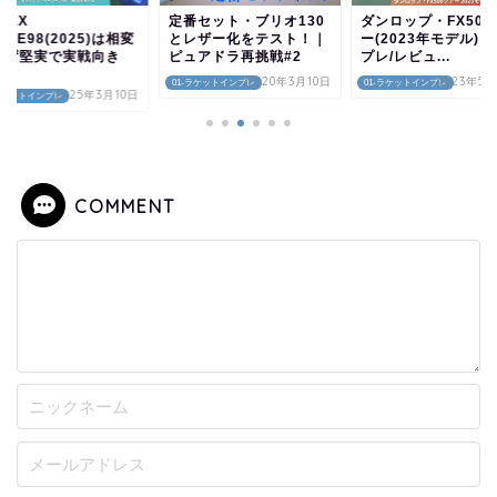
NEX
定番セット・ブリオ130
ダンロップ・FX500
ONE98(2025)は相変
とレザー化をテスト！｜
ー(2023年モデル)
らず堅実で実戦向き
ピュアドラ再挑戦#2
プレ/レビュ...
.
2020年3月10日
2023年5月
01-ラケットインプレ
01-ラケットインプレ
2025年3月10日
-ラケットインプレ
COMMENT