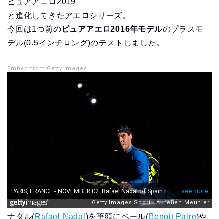
ピュアアエロ2019
と進化してきたアエロシリーズ。
今回は1つ前の
ピュアアエロ2016年モデル
のプラスモ
デル(0.5インチロング)のテストしました。
Embed from Getty Images
ナダル(
Rafael Nadal
)を筆頭にペール(
Benoit Paire
)や