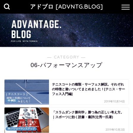
アドブロ [ADVNTG.BLOG]
― CATEGORY ―
06-パフォーマンスアップ
テニスコートの種類・サーフェス解説。それぞれ
の特徴と違いついてまとめました！[テニス・サー
フェス入門編]
00-解説
2019年10月14日
「スラムダンク勝利学」勝つ為の正しい考え方。
｜スポーツに効く読書・書評(辻秀一氏著)
06-パフォーマンスアップ
2019年10月2日