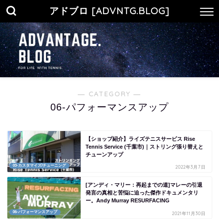
アドブロ [ADVNTG.BLOG]
― CATEGORY ―
06-パフォーマンスアップ
【ショップ紹介】ライズテニスサービス Rise
Tennis Service (千葉市)｜ストリング張り替えと
チューンアップ
03-カスタマイズ/チューニング
2022年3月7日
[アンディ・マリー：再起までの道]マレーの引退
発言の真相と苦悩に迫った傑作ドキュメンタリ
ー。Andy Murray RESURFACING
06-パフォーマンスアップ
2021年11月30日