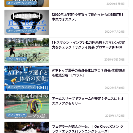
06-パフォーマンスアップ
2020年8月6日
[2020年上半期]今年買って良かったものBEST5！
本気でオススメ。
06-パフォーマンスアップ
2020年7月26日
[トスマシン・インプレ]1万円未満トスマシンの実
力をチェック！サクライ貿易(プロマーク)HT-86
04-アクセサリー
2020年5月30日
ATPトップ選手の高身長化は本当？身長/体重/BMI
を徹底分析！[コラム]
06-パフォーマンスアップ
2020年5月10日
アームスリーブでフォームが安定？テニスにもオ
ススメアクセサリー
04-アクセサリー
2020年1月28日
フェデラーが選んだ一足。｜On CloudX(オン ク
ラウドエックス) [ランニングシューズ]