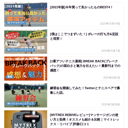
[2021年版]今年買って良かったものBEST4！
04-アクセサリー
2021年10月14日
[僕はここでつまずいた！] ボレーの打ち方&定説
と現実！
06-パフォーマンスアップ
2021年10月7日
[1番アツいテニス漫画] BREAK BACK(ブレーク
バック)の面白さと魅力を伝えたい！最新刊までの
感想！
書籍
2021年6月1日
練習会を開催してみた！Twitterとテニスベアで募
集した話。
06-パフォーマンスアップ
2021年3月28日
[MYTREX REBIVEレビュー]マッサージガンの使
い方と効果！オススメも紹介＆比較｜マイトレッ
クス・リバイブ 評価/口コミ