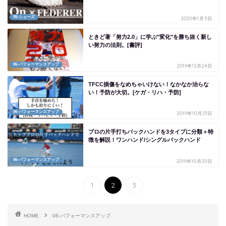
05-シューズ
2020年1月5日
ときど著「努力2.0」に学ぶ"変化"を勝ち抜く新し
い努力の法則。[書評]
06-パフォーマンスアップ
2019年12月24日
TFCC損傷をなめちゃいけない！なかなか治らな
い！予防が大切。[ケガ・リハ・予防]
06-パフォーマンスアップ
2019年10月23日
プロの片手打ちバックハンドを3タイプに分類＋特
徴を解説！ワンハンド/シングルバックハンド
06-パフォーマンスアップ
2019年10月20日
1
2
3
HOME
06-パフォーマンスアップ