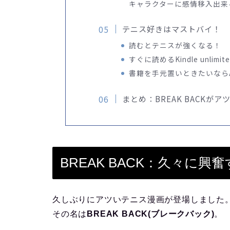
キャラクターに感情移入出来
テニス好きはマストバイ！
読むとテニスが強くなる！
すぐに読めるKindle unlim
書籍を手元置いときたいならA
まとめ：BREAK BACKがア
BREAK BACK：久々に
久しぶりにアツいテニス漫画が登場しました
その名は
BREAK BACK(ブレークバック)
。