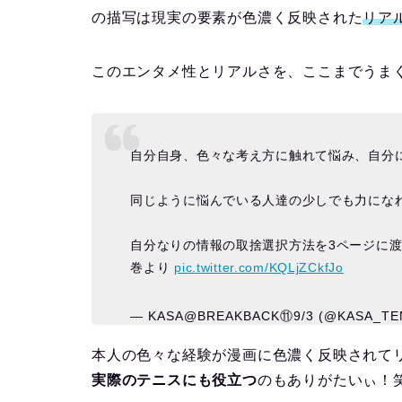
の描写は現実の要素が色濃く反映された
リア
このエンタメ性とリアルさを、ここまでうま
自分自身、色々な考え方に触れて悩み、自分
同じように悩んでいる人達の少しでも力にな
自分なりの情報の取捨選択方法を3ページに
巻より
pic.twitter.com/KQLjZCkfJo
— KASA@BREAKBACK⑪9/3 (@KASA_TE
本人の色々な経験が漫画に色濃く反映されて
実際のテニスにも役立つ
のもありがたいぃ！