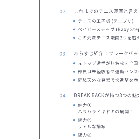
これまでのテニス漫画と言え
テニスの王子様 (テニプリ)
ベイビーステップ (Baby Step
この先輩テニス漫画2つを超
あらすじ紹介：ブレークバック(
元トップ選手が無名校を全国
部員は未経験者や運動センス
奇想天外な発想で快進撃を巻
BREAK BACKが持つ3つの
魅力①
ハラハラドキドキの展開！
魅力②
リアルな描写
魅力③