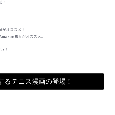
る！
itedがオススメ！
mazon購入がオススメ。
ツい！
興奮するテニス漫画の登場！
。