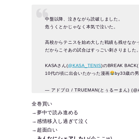
中盤以降、泣きながら読破しました。
危うくとかじゃなく本気で泣いた。
高校からテニスを始め大した戦績も残せなか
だからこそあの試合はすっごい刺さりました
KASAさん(
@KASA_TENIS
)のBREAK BA
10代の頃に出会いたかった漫画
by33歳の
— アドブロ / TRUEMAN(とぅるーまん) (@A
全巻買い
→夢中で読み進める
→感情移入し過ぎて泣く
→超面白い
→みんなにシェアしたい
(今ここw)