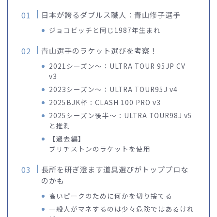
日本が誇るダブルス職人：青山修子選手
ジョコビッチと同じ1987年生まれ
青山選手のラケット選びを考察！
2021シーズン～：ULTRA TOUR 95JP CV
v3
2023シーズン～：ULTRA TOUR95J v4
2025BJK杯：CLASH 100 PRO v3
2025シーズン後半～：ULTRA TOUR98J v5
と推測
【過去編】
ブリヂストンのラケットを使用
長所を研ぎ澄ます道具選びがトッププロな
のかも
高いピークのために何かを切り捨てる
一般人がマネするのは少々危険ではあるけれ