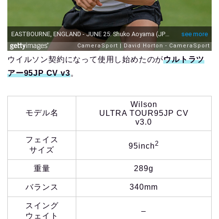
ウイルソン契約になって使用し始めたのが
ウルトラツ
アー95J
P
C
V
v3
。
Wilson
モデル名
ULTRA TOUR95JP CV
v3.0
フェイス
2
95inch
サイズ
重量
289g
バランス
340mm
スイング
–
ウェイト