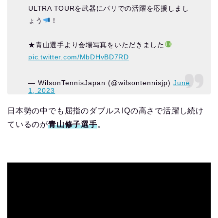
ULTRA TOURを武器にパリでの活躍を応援しまし
ょう
！
★青山選手より会場写真をいただきました
pic.twitter.com/MbDHvBD7RD
— WilsonTennisJapan (@wilsontennisjp)
June
1, 2023
日本勢の中でも屈指のダブルスIQの高さで活躍し続け
ているのが
青山修子選手
。