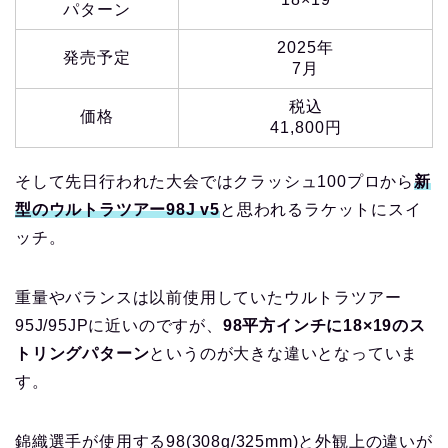
パターン
2025年
発売予定
7月
税込
価格
41,800円
そして先日行われた大会ではクラッシュ100プロから
新
型のウルトラツアー98J v5
と思われるラケットにスイ
ッチ。
重量やバランスは以前使用していたウルトラツアー
95J/95JPに近いのですが、
98平方インチに18×19のス
トリングパターン
というのが大きな違いとなっていま
す。
錦織選手が使用する98(308g/325mm)と外観上の違いが