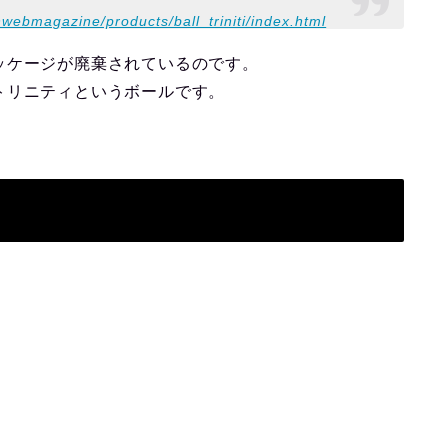
onwebmagazine/products/ball_triniti/index.html
ッケージが廃棄されているのです。
トリニティというボールです。