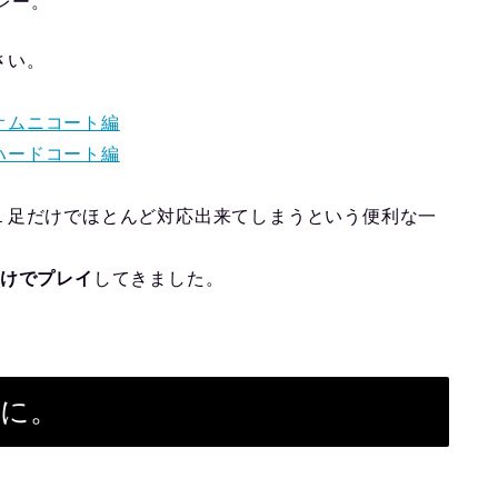
レー。
さい。
 オムニコート編
 ハードコート編
１足だけでほとんど対応出来てしまうという便利な一
けでプレイ
してきました。
界に。