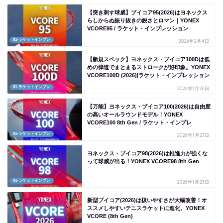
【突き刺す球威】ブイコア95(2026)はヨネックス
らしからぬ振り抜きの鋭さとロマン｜YONEX
VCORE95 / ラケット・インプレッション
01-ラケットインプレ
2026年2月4日
【新規スペック】ヨネックス・ブイコア100Dは低
めの弾道でまとまるストロークが好印象。YONEX
VCORE100D (2026)|ラケット・インプレッション
01-ラケットインプレ
2026年1月26日
【万能】ヨネックス・ブイコア100(2026)は自由度
の高いオールラウンドモデル！YONEX
VCORE100 8th Gen / ラケット・インプレ
01-ラケットインプレ
2026年1月23日
ヨネックス・ブイコア98(2026)は推進力が強くな
って球威が出る！YONEX VCORE98 8th Gen
01-ラケットインプレ
2026年1月23日
新型ブイコア(2026)は扱いやすさが大幅改善！オ
ススメしやすいテニスラケットに進化。YONEX
VCORE (8th Gen)