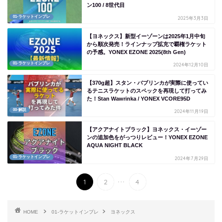
ン100 / 8世代目
01-ラケットインプレ
2025年3月3日
【ヨネックス】新型イーゾーンは2025年1月中旬
から順次発売！ラインナップ拡充で覇権ラケット
の予感。YONEX EZONE 2025(8th Gen)
01-ラケットインプレ
2024年12月10日
【370g超】スタン・バブリンカが実際に使ってい
るテニスラケットのスペックを再現して打ってみ
た！Stan Wawrinka / YONEX VCORE95D
00-解説
2024年11月19日
【アクアナイトブラック】ヨネックス・イーゾー
ンの追加色をがっつりレビュー！YONEX EZONE
AQUA NIGHT BLACK
01-ラケットインプレ
2024年7月29日
...
1
2
4
HOME
01-ラケットインプレ
ヨネックス