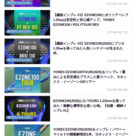
01-ラケットインプレ
2025年12月10日
【継続インプレ #3】EZONE100にポリツアーレブ
1.25㎜は安定性と安心感アップ。YONEX
EZONE100 / POLYTOUR REV
01-ラケットインプレ
2025年4月17日
【継続インプレ #2】EZONE100(2025)にブリオ
1.30㎜を張ってみたら良いシナジーが生まれた
件。
01-ラケットインプレ
2025年3月28日
YONEX EZONE100TOUR(2025)をインプレ！重
みによる安定感をプラスした新スペック。ヨネッ
クス・イーゾーン100ツアー
01-ラケットインプレ
2025年3月24日
EZONE100(2025)にG-TOUR3 1.23mmを張って
みた！無難な優等生な使い心地。【自腹・継続イ
ンプレ#1】
01-ラケットインプレ
2025年3月14日
YONEX EZONE100(2025)をインプレ！パワー＋
マイルドの模範解答的1本。ヨネックス・イーゾー