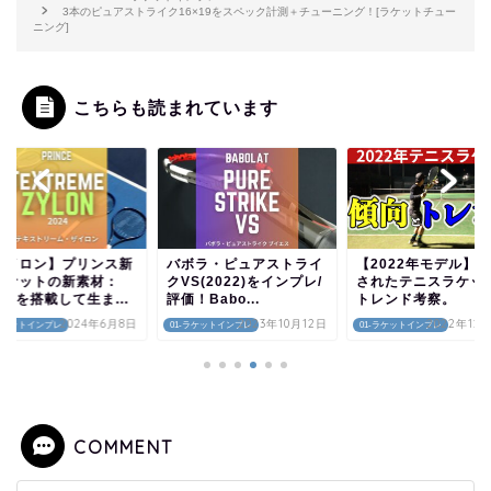
3本のピュアストライク16×19をスペック計測＋チューニング！[ラケットチュー
ニング]
こちらも読まれています
ザイロン】プリンス新
バボラ・ピュアストライ
【2022年モデル】
ラケットの新素材：
クVS(2022)をインプレ/
されたテニスラケッ
lonを搭載して生ま...
評価！Babo...
トレンド考察。
2024年6月8日
2023年10月12日
2022年12
-ラケットインプレ
01-ラケットインプレ
01-ラケットインプレ
COMMENT