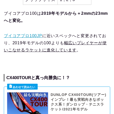
ブイコアプロ100は
2019年モデルから＋2mmの23mm
へと変化。
ブイコアプロ100JP
に近いスペックへと変更されてお
り、2019年モデルの100よりも
幅広いプレイヤーが使
いこなせるラケットに進化しています
。
CX400TOURと真っ向勝負に！？
DUNLOP CX400TOUR(ツアー)
インプレ！最も実戦向きなボッ
クス系！ダンロップ・テニスラ
ケット/2021年モデル