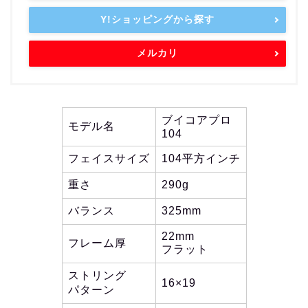
Y!ショッピングから探す
メルカリ
ブイコアプロ
モデル名
104
フェイスサイズ
104平方インチ
重さ
290g
バランス
325mm
22mm
フレーム厚
フラット
ストリング
16×19
パターン