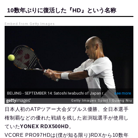
10数年ぶりに復活した『HD』という名称
Embed from Getty Images
日本人初のATPツアー大会ダブルス優勝、全日本選手
権制覇などの優れた戦績を残した岩渕聡選手が使用し
ていた
YONEX RDX500HD
。
VCORE PRO97HDは(僕が知る限り)RDXから10数年