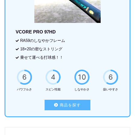
VCORE PRO 97HD
RA59のしなやかフレーム
18×20の密なストリング
乗せて運べる打球感！！
6
4
10
6
パワフルさ
スピン性能
しなやかさ
扱いやすさ
商品を探す