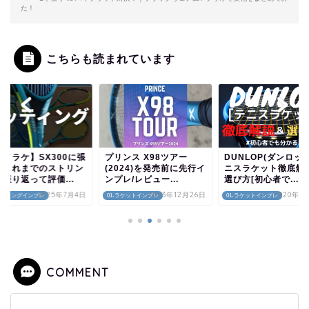
た！
こちらも読まれています
マイラケ】SX300に張
プリンス X98ツアー
DUNLOP(ダンロッ
たこれまでのストリン
(2024)を発売前に先行イ
ニスラケット徹底解
振り返って評価...
ンプレ/レビュー...
選び方[初心者で...
2025年7月4日
2023年12月26日
2020年1
-ストリングインプレ
01-ラケットインプレ
01-ラケットインプレ
COMMENT