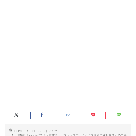
HOME
01-ラケットインプレ
1本張り vs ハイブリッド対決！｜ブラックヴェノム / ブリオで変化をまとめてみ