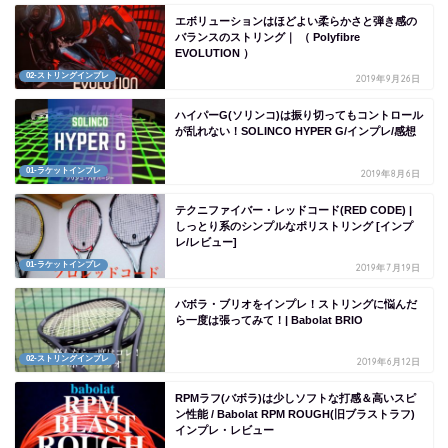
エボリューションはほどよい柔らかさと弾き感の
バランスのストリング｜ （ Polyfibre
EVOLUTION ）
02-ストリングインプレ
2019年9月26日
ハイパーG(ソリンコ)は振り切ってもコントロール
が乱れない！SOLINCO HYPER G/インプレ/感想
01-ラケットインプレ
2019年8月6日
テクニファイバー・レッドコード(RED CODE) |
しっとり系のシンプルなポリストリング [インプ
レ/レビュー]
01-ラケットインプレ
2019年7月19日
バボラ・ブリオをインプレ！ストリングに悩んだ
ら一度は張ってみて！| Babolat BRIO
02-ストリングインプレ
2019年6月12日
RPMラフ(バボラ)は少しソフトな打感＆高いスピ
ン性能 / Babolat RPM ROUGH(旧ブラストラフ)
インプレ・レビュー