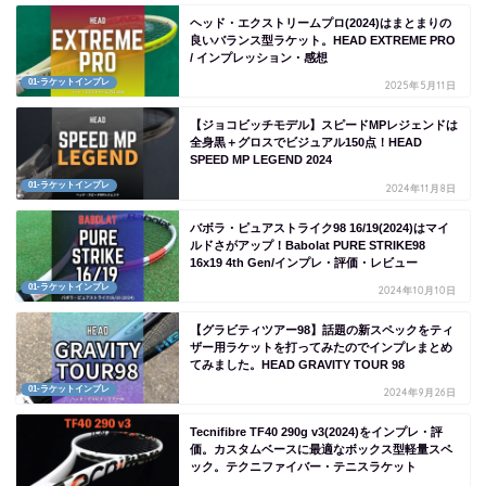
ヘッド・エクストリームプロ(2024)はまとまりの
良いバランス型ラケット。HEAD EXTREME PRO
/ インプレッション・感想
01-ラケットインプレ
2025年5月11日
【ジョコビッチモデル】スピードMPレジェンドは
全身黒＋グロスでビジュアル150点！HEAD
SPEED MP LEGEND 2024
01-ラケットインプレ
2024年11月8日
バボラ・ピュアストライク98 16/19(2024)はマイ
ルドさがアップ！Babolat PURE STRIKE98
16x19 4th Gen/インプレ・評価・レビュー
01-ラケットインプレ
2024年10月10日
【グラビティツアー98】話題の新スペックをティ
ザー用ラケットを打ってみたのでインプレまとめ
てみました。HEAD GRAVITY TOUR 98
01-ラケットインプレ
2024年9月26日
Tecnifibre TF40 290g v3(2024)をインプレ・評
価。カスタムベースに最適なボックス型軽量スペ
ック。テクニファイバー・テニスラケット