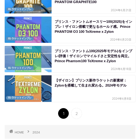
PHANTOM GRAPHITE100
01-ラケットインプレ
2024年6月21日
プリンス・ファントムオースリー100(2025)をイン
プレ！ザイロン搭載で更なるホールド感。Prince
PHANTOM O3 100 TeXtreme x Zylon
01-ラケットインプレ
2024年6月20日
プリンス・ファントム100(2025年モデル)をインプ
レ/評価！ザイロンでマイルドさと安定性を両立。
Prince Phantom100 TeXtreme x Zylon
01-ラケットインプレ
2024年6月18日
【ザイロン】プリンス新作ラケットの新素材：
Zylonを搭載して生まれ変わる。2024年モデル
01-ラケットインプレ
2024年6月8日
1
2
HOME
2024