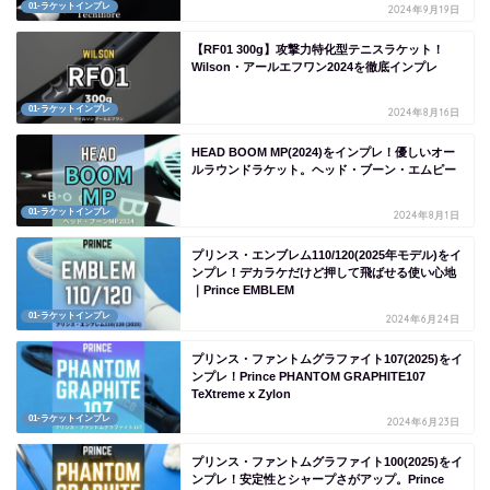
01-ラケットインプレ
2024年9月19日
【RF01 300g】攻撃力特化型テニスラケット！
Wilson・アールエフワン2024を徹底インプレ
01-ラケットインプレ
2024年8月16日
HEAD BOOM MP(2024)をインプレ！優しいオー
ルラウンドラケット。ヘッド・ブーン・エムピー
01-ラケットインプレ
2024年8月1日
プリンス・エンブレム110/120(2025年モデル)をイ
ンプレ！デカラケだけど押して飛ばせる使い心地
｜Prince EMBLEM
01-ラケットインプレ
2024年6月24日
プリンス・ファントムグラファイト107(2025)をイ
ンプレ！Prince PHANTOM GRAPHITE107
TeXtreme x Zylon
01-ラケットインプレ
2024年6月23日
プリンス・ファントムグラファイト100(2025)をイ
ンプレ！安定性とシャープさがアップ。Prince