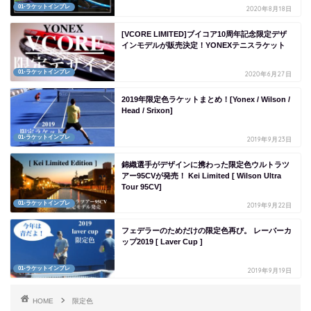
01-ラケットインプレ
2020年8月18日
[VCORE LIMITED]ブイコア10周年記念限定デザ
インモデルが販売決定！YONEXテニスラケット
01-ラケットインプレ
2020年6月27日
2019年限定色ラケットまとめ！[Yonex / Wilson /
Head / Srixon]
01-ラケットインプレ
2019年9月23日
錦織選手がデザインに携わった限定色ウルトラツ
アー95CVが発売！ Kei Limited [ Wilson Ultra
Tour 95CV]
01-ラケットインプレ
2019年9月22日
フェデラーのためだけの限定色再び。 レーバーカ
ップ2019 [ Laver Cup ]
01-ラケットインプレ
2019年9月19日
HOME
限定色