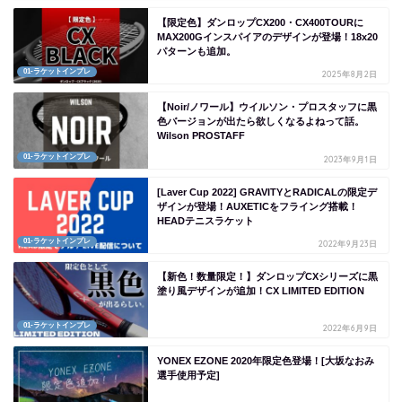
【限定色】ダンロップCX200・CX400TOURに
MAX200Gインスパイアのデザインが登場！18x20
パターンも追加。
01-ラケットインプレ
2025年8月2日
【Noir/ノワール】ウイルソン・プロスタッフに黒
色バージョンが出たら欲しくなるよねって話。
Wilson PROSTAFF
01-ラケットインプレ
2023年9月1日
[Laver Cup 2022] GRAVITYとRADICALの限定デ
ザインが登場！AUXETICをフライング搭載！
HEADテニスラケット
01-ラケットインプレ
2022年9月23日
【新色！数量限定！】ダンロップCXシリーズに黒
塗り風デザインが追加！CX LIMITED EDITION
01-ラケットインプレ
2022年6月9日
YONEX EZONE 2020年限定色登場！[大坂なおみ
選手使用予定]