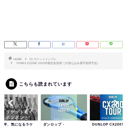
HOME
01-ラケットインプレ
YONEX EZONE 2020年限定色登場！[大坂なおみ選手使用予定]
こちらも読まれています
ンロップ・
DUNLOP CX200TOUR
【万能】ヨネックス