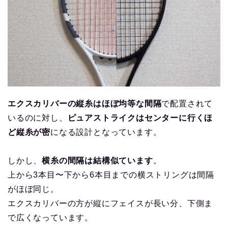
エクスカリバーの縦糸はほぼ均等な間隔
で配置されて
いるのに対し、
ピュアストライクはセンターに行くほ
ど縦糸が密
になる設計となっています。
しかし、
横糸の間隔は結構似ています
。
上から3本目〜下から6本目までの横ストリングは間隔
がほぼ同じ。
エクスカリバーの方が縦にフェイスが長い分、下側ま
で広くなっています。