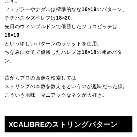
ます。
フェデラーやナダルは標準的なな
16×19
のパターン、
チチパスやズベレフは
18×20
、
先日のウィンブルドンで優勝したジョコビッチは
18×19
という珍しいパターンのラケットを使用。
ちなみに女子で優勝したハレプは
16×18
の粗めパター
ン。
昔からプロの画像を検索しては
ストリングの本数を数えるというのが趣味だった僕。
こういう地味・マニアックなネタが大好き。
XCALIBREのストリングパターン