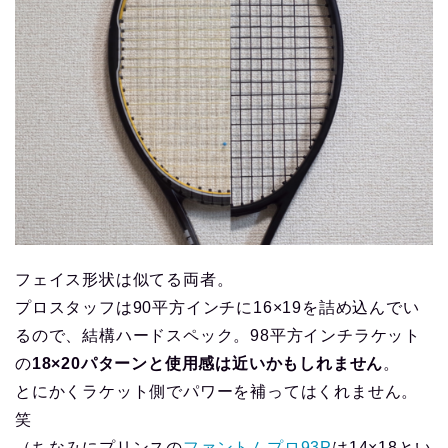
フェイス形状は似てる両者。
プロスタッフは90平方インチに16×19を詰め込んでい
るので、結構ハードスペック。98平方インチラケット
の
18×20パターンと使用感は近いかもしれません
。
とにかくラケット側でパワーを補ってはくれません。
笑
（ちなみにプリンスの
ファントムプロ93P
は14×18とい