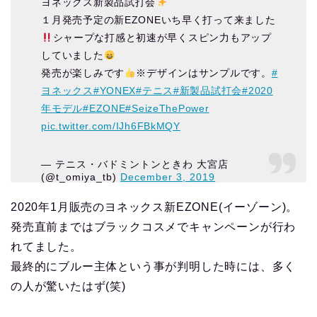
ヨネックス新製品試打会
１月発売予定の新EZONEいち早く打って来ました
シャープな打感と初速が早くスピン力もアップ
していました
発売が楽しみです
※デザインはサンプルです。
#
ヨネックス
#YONEX
#テニス
#新製品試打会
#2020
年モデル
#EZONE
#SeizeThePower
pic.twitter.com/IJh6FBkMQY
— テニス・バドミントンときわ 大宮店
(@t_omiya_tb)
December 3, 2019
2020年1月販売のヨネックス新EZONE(イーゾーン)。
発売直前まではブラックコスメでキャンペーンが行わ
れてました。
最終的にブルー主体という事が判明した時には、多く
の人が驚いたはず(笑)