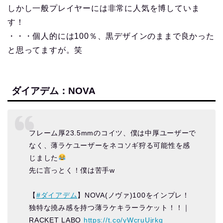
しかし一般プレイヤーには非常に人気を博していま
す！
・・・個人的には100％、黒デザインのままで良かった
と思ってますが。笑
ダイアデム：NOVA
フレーム厚23.5mmのコイツ、僕は中厚ユーザーで
なく、薄ラケユーザーをネコソギ狩る可能性を感
じました
先に言っとく！僕は苦手w
【
#ダイアデム
】NOVA(ノヴァ)100をインプレ！
独特な撓み感を持つ薄ラケキラーラケット！！｜
RACKET LABO
https://t.co/yWcruUjrkq