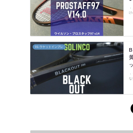
・
け
01-ラケットインプレ
B
・
な