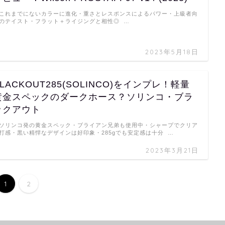
これまでにないカラーに進化・重さとレスポンスによるパワー・上級者向
のテイスト・フラット＋ライジングと相性◎ …
2023年5月18日
LACKOUT285(SOLINCO)をインプレ！軽量
黄金スペックのダークホース？ソリンコ・ブラ
ックアウト
ソリンコ発の黄金スペック・ブライアン兄弟も使用中・シャープでクリア
打感・黒い精悍なデザインは好印象・285gでも安定感は十分 …
2023年3月21日
1
2