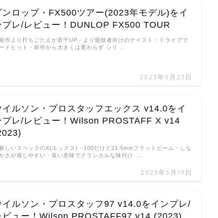
ダンロップ・FX500ツアー(2023年モデル)をイ
プレ/レビュー！DUNLOP FX500 TOUR
前作より打ちごたえが若干UP・より競技者向けのテイスト・ドライブで
ードヒット・前作から大きくは変わらず シリ …
2023年5月23日
ウイルソン・プロスタッフエックス v14.0をイ
プレ/レビュー！Wilson PROSTAFF X v14
2023)
新しいスペックのX(エックス)・100だけど21.5mmフラットビーム・しな
かさが感じやすい・良い意味でクラシカルな味付け …
2023年5月19日
ウイルソン・プロスタッフ97 v14.0をインプレ/
ビュー！Wilson PROSTAFF97 v14 (2023)