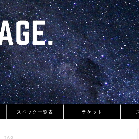
スペック一覧表
ラケット
― TAG ―