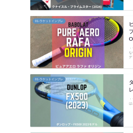
01-ラケットインプレ
プ
O
・
な
デ
01-ラケットインプレ
・
は