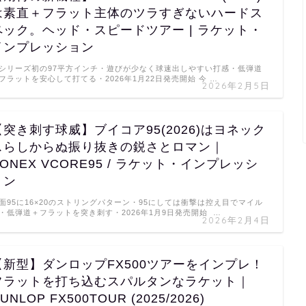
は素直＋フラット主体のツラすぎないハードス
ペック。ヘッド・スピードツアー | ラケット・
インプレッション
シリーズ初の97平方インチ・遊びが少なく球速出しやすい打感・低弾道
フラットを安心して打てる・2026年1月22日発売開始 今 …
2026年2月5日
【突き刺す球威】ブイコア95(2026)はヨネック
スらしからぬ振り抜きの鋭さとロマン｜
YONEX VCORE95 / ラケット・インプレッシ
ョン
面95に16×20のストリングパターン・95にしては衝撃は控え目でマイル
・低弾道＋フラットを突き刺す・2026年1月9日発売開始 …
2026年2月4日
【新型】ダンロップFX500ツアーをインプレ！
フラットを打ち込むスパルタンなラケット｜
UNLOP FX500TOUR (2025/2026)