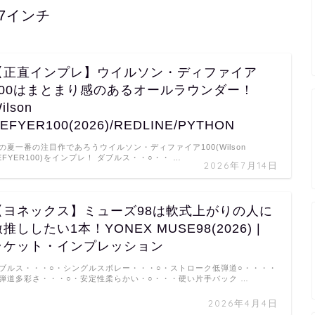
27インチ
【正直インプレ】ウイルソン・ディファイア
100はまとまり感のあるオールラウンダー！
ilson
EFYER100(2026)/REDLINE/PYTHON
の夏一番の注目作であろうウイルソン・ディファイア100(Wilson
EFYER100)をインプレ！ ダブルス・・○・・ …
2026年7月14日
【ヨネックス】ミューズ98は軟式上がりの人に
推ししたい1本！YONEX MUSE98(2026) |
ラケット・インプレッション
ブルス・・・○・シングルスボレー・・・○・ストローク低弾道○・・・・
弾道多彩さ・・・○・安定性柔らかい・○・・・硬い片手バック …
2026年4月4日