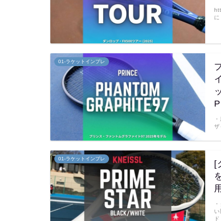
h
に
01-ラケットインプレ
P
・
ザ
01-ラケットインプレ
用
・
い
ド