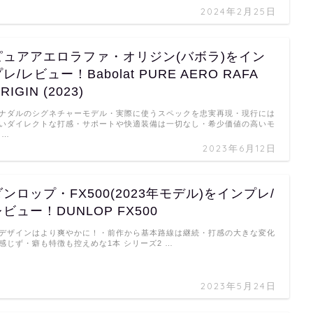
2024年2月25日
ピュアアエロラファ・オリジン(バボラ)をイン
レ/レビュー！Babolat PURE AERO RAFA
RIGIN (2023)
ナダルのシグネチャーモデル・実際に使うスペックを忠実再現・現行には
いダイレクトな打感・サポートや快適装備は一切なし・希少価値の高いモ
 …
2023年6月12日
ダンロップ・FX500(2023年モデル)をインプレ/
レビュー！DUNLOP FX500
デザインはより爽やかに！・前作から基本路線は継続・打感の大きな変化
感じず・癖も特徴も控えめな1本 シリーズ2 …
2023年5月24日