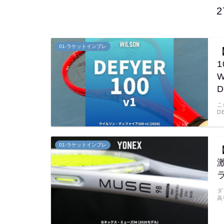
01-ラケットインプレ
W
D
こ
D
01-ラケットインプレ
激
ダ
高