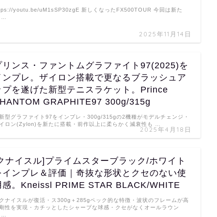
ttps://youtu.be/uM1sSP30zgE 新しくなったFX500TOUR 今回は新た
 …
2025年11月14日
プリンス・ファントムグラファイト97(2025)を
インプレ。ザイロン搭載で更なるブラッシュア
ップを遂げた新型テニスラケット。Prince
HANTOM GRAPHITE97 300g/315g
新型グラファイト97をインプレ・300g/315gの2機種がモデルチェンジ・
イロン(Zylon)を新たに搭載・前作以上に柔らかく減衰性も …
2025年4月18日
[クナイスル]プライムスターブラック/ホワイト
をインプレ＆評価｜奇抜な形状とクセのない使
感。Kneissl PRIME STAR BLACK/WHITE
クナイスルが復活・ス300g＋285gペック的な特徴・波状のフレームが高
剛性を実現・カチッとしたシャープな球感・クセがなくオールラウン
 …