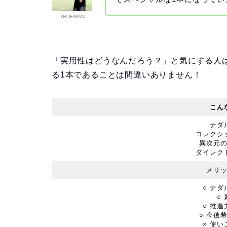
TRUEMAN
「実用性はどうなんだろう？」と気にする人は
る1本であることは間違いありません！
こん
ナダ
コレクシ
異次元
ダイレク
メリ
○ ナ
○
○ 推
○ 今後
× 使