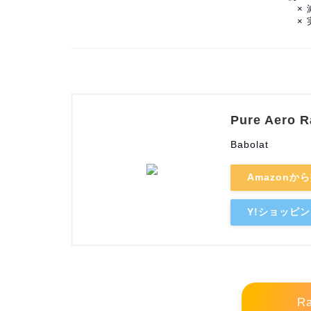
×
×
Pure Aero R
Babolat
Amazonか
Y!ショッピ
Ra