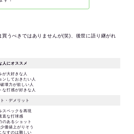
買うべきではありませんが(笑)、後世に語り継がれ
な人にオススメ
ルが大好きな人
ョンしておきたい人
の破壊力が欲しい人
トな打感が好きな人
ット・デメリット
ダルスペックを再現
 素直な打球感
進力のあるショット
希少価値上がりそう
いこなすのは難しい