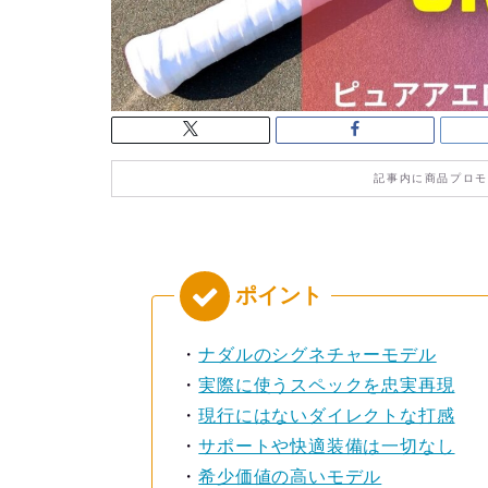
記事内に商品プロモ
・
ナダルのシグネチャーモデル
・
実際に使うスペックを忠実再現
・
現行にはないダイレクトな打感
・
サポートや快適装備は一切なし
・
希少価値の高いモデル