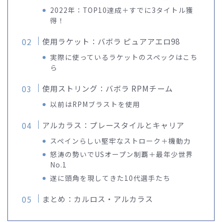
2022年：TOP10達成＋すでに3タイトル獲
得！
使用ラケット：バボラ ピュアアエロ98
実際に使っているラケットのスペックはこち
ら
使用ストリング：バボラ RPMチーム
以前はRPMブラストを使用
アルカラス：プレースタイルとキャリア
スペインらしい堅牢なストローク＋機動力
怒涛の勢いでUSオープン制覇＋最年少世界
No.1
遂に頭角を現してきた10代選手たち
まとめ：カルロス・アルカラス