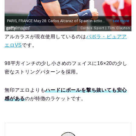
アルカラスが現在使用しているのは
バボラ・ピュアア
エロVS
です。
98平方インチの少し小さめのフェイスに16×20の少し
密なストリングパターンを採用。
無印アエロよりも
ハードにボールを撃ち抜いても安心
感がある
のが特徴のラケットです。