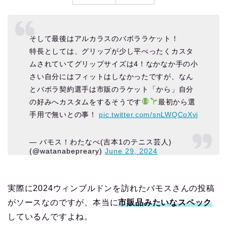
そして最後はアルカラスのバボララケット！
特長としては、グリップが少し平べったくカスタ
ムされていてグリップサイズは4！なかなか手の小
さい自分にはフィットはしなかったですが、なん
とバボラ契約選手は市販のラケット「から」自分
の好みへカスタムをするそうです
最初から選
手用で無いとの事！
pic.twitter.com/snLWQCoXvj
— バモス！わたなべ(吉本1のテニス芸人)
(@watanabepreary)
June 29, 2024
実際に2024ウィンブルドンを訪れたバモスさんの投稿
がソースなのですが、本当に
市販品みたいなスペック
しているんですよね。