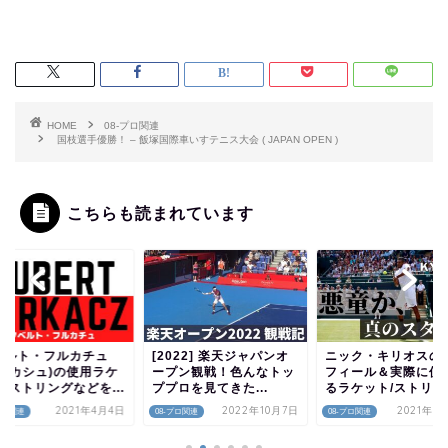
HOME
08-プロ関連
国枝選手優勝！ – 飯塚国際車いすテニス大会 ( JAPAN OPEN )
こちらも読まれています
022] 楽天ジャパンオ
ニック・キリオスのプロ
ヤクブ・メンシーク
プン観戦！色んなトッ
フィール＆実際に使用す
用するラケットやス
ロを見てきた...
るラケット/ストリング...
ングについて調べて
た...
2022年10月7日
2021年2月11日
プロ関連
08-プロ関連
2025年4
08-プロ関連