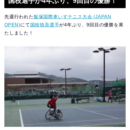
国枝選手が4年ぶり、9回目の優勝！
先週行われた
飯塚国際車いすテニス大会 (JAPAN
OPEN)
にて
国枝慎吾選手
が4年ぶり、9回目の優勝を果
たしました！