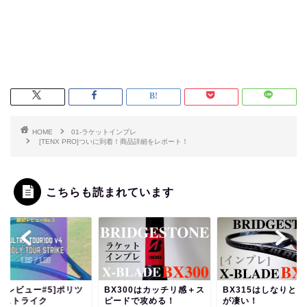
HOME
01-ラケットインプレ
[TENX PRO]ついに到着！商品詳細をレポート！
こちらも読まれています
継続レビュー#5]ポリツ
BX300はカッチリ感＋ス
BX315はしなりと
ーストライク
ピードで攻める！
が凄い！