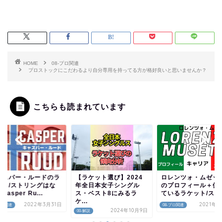
HOME
08-プロ関連
プロストックにこだわるより自分専用を持ってる方が格好良いと思いませんか？
こちらも読まれています
ャスパー・ルードのラ
【ラケット選び】2024
ロレンツォ・ムゼッ
ット/ストリングはな
年全日本女子シングル
のプロフィール＋使
Casper Ru...
ス・ベスト8にみるラ
ているラケット/ストリ
ケ...
2022年3月31日
2021年4
プロ関連
08-プロ関連
2024年10月9日
00-解説