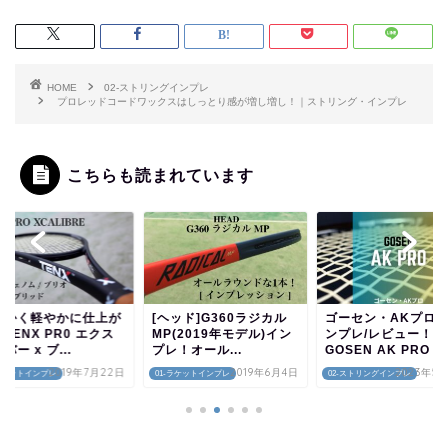
HOME
02-ストリングインプレ
プロレッドコードワックスはしっとり感が増し増し！｜ストリング・インプレ
こちらも読まれています
らかく軽やかに仕上が
[ヘッド]G360ラジカル
ゴーセン・AKプロ
TENX PR0 エクス
MP(2019年モデル)イン
ンプレ/レビュー！
バー x ブ...
プレ！オール...
GOSEN AK PRO
2019年7月22日
2019年6月4日
2023年5
-ラケットインプレ
01-ラケットインプレ
02-ストリングインプレ