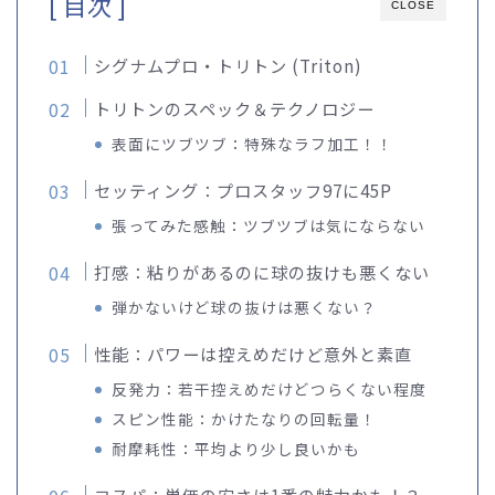
[ 目次 ]
CLOSE
シグナムプロ・トリトン (Triton)
トリトンのスペック＆テクノロジー
表面にツブツブ：特殊なラフ加工！！
セッティング：プロスタッフ97に45P
張ってみた感触：ツブツブは気にならない
打感：粘りがあるのに球の抜けも悪くない
弾かないけど球の抜けは悪くない？
性能：パワーは控えめだけど意外と素直
反発力：若干控えめだけどつらくない程度
スピン性能：かけたなりの回転量！
耐摩耗性：平均より少し良いかも
コスパ：単価の安さは1番の魅力かも！？