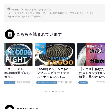
HOME
02-ストリングインプレ
[トリトン インプレ]粘りと滑り！なのに素直なポリエステルストリング｜
SignumPro(シグナムプロ)Triton
こちらも読まれています
ザーコード x T-
TA500(アルテンゴ)のイ
【テニス】あなたに
ght RS300は面ブレし
ンプレ/レビュー！テニ
たストリング(ガット
いカッ...
ス・ナイロンスト...
確実に見つけるための.
2021年2月18日
2022年1月18日
2023年8
-ラケットインプレ
01-ラケットインプレ
00-解説