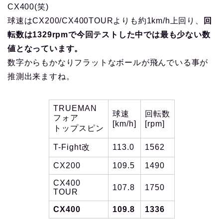
CX400(笑)
球速はCX200/CX400TOURよりも約1km/h上回り、
回
転数は1329rpmで今回テストした中では最も少ない数
値となっています。
数字からもかなりフラットなボールが飛んでいる事が
推測出来ますね。
TRUEMAN
球速
回転数
フォア
[km/h]
[rpm]
トップスピン
T-Fight改
113.0
1562
CX200
109.5
1490
CX400
107.8
1750
TOUR
CX400
109.8
1336