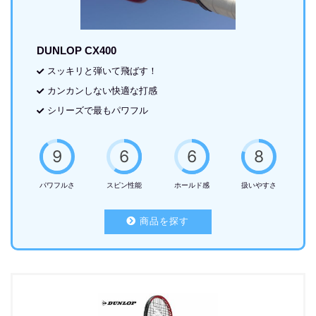
DUNLOP CX400
スッキリと弾いて飛ばす！
カンカンしない快適な打感
シリーズで最もパワフル
9
6
6
8
パワフルさ
スピン性能
ホールド感
扱いやすさ
商品を探す