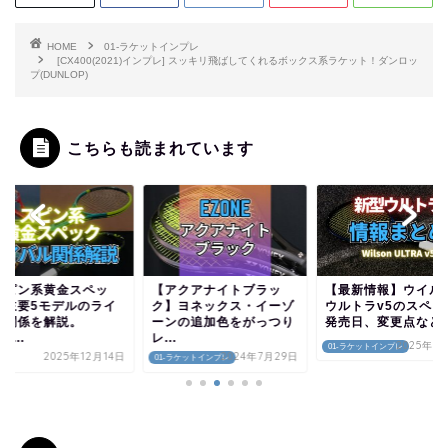
HOME
01-ラケットインプレ
[CX400(2021)インプレ] スッキリ飛ばしてくれるボックス系ラケット！ダンロッ
プ(DUNLOP)
こちらも読まれています
スピン系黄金スペッ
【アクアナイトブラッ
【最新情報】ウイル
】主要5モデルのライ
ク】ヨネックス・イーゾ
ウルトラv5のスペッ
ル関係を解説。
ーンの追加色をがっつり
発売日、変更点など..
0...
レ...
2025年7
01-ラケットインプレ
2025年12月14日
2024年7月29日
解説
01-ラケットインプレ