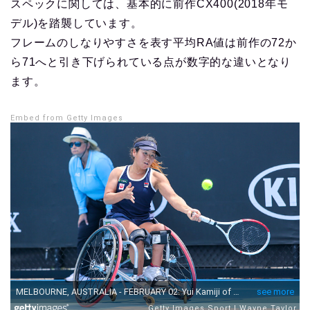
スペックに関しては、基本的に前作CX400(2018年モ
デル)を踏襲しています。
フレームのしなりやすさを表す平均RA値は前作の72か
ら71へと引き下げられている点が数字的な違いとなり
ます。
Embed from Getty Images