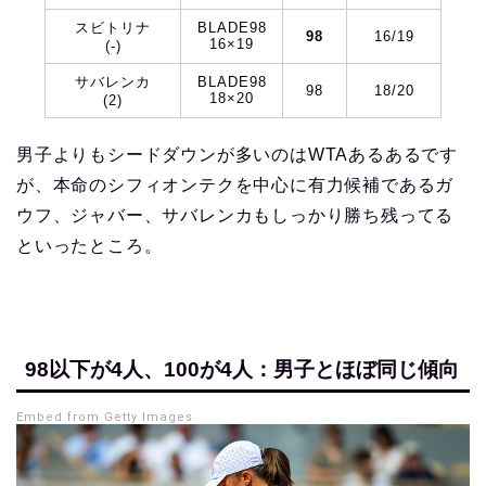
スビトリナ
BLADE98
98
16/19
16×19
(-)
サバレンカ
BLADE98
98
18/20
18×20
(2)
男子よりもシードダウンが多いのはWTAあるあるです
が、本命のシフィオンテクを中心に有力候補であるガ
ウフ、ジャバー、サバレンカもしっかり勝ち残ってる
といったところ。
98以下が4人、100が4人：男子とほぼ同じ傾向
Embed from Getty Images