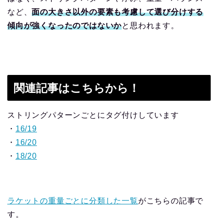
など、
面の大きさ以外の要素も考慮
して
選び分けする
傾向が強くなったのではないか
と思われます。
関連記事はこちらから！
ストリングパターンごとにタグ付けしています
・
16/19
・
16/20
・
18/20
ラケットの重量ごとに分類した一覧
がこちらの記事で
す。