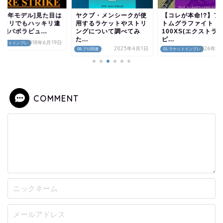
017年モデル]見た目は
ヤクブ・メンシークが使
【コレが本命!?】フ
ックリでもハッキリ違
用するラケットやストリ
トムグラファイト
能バボラピュ...
ングについて調べてみ
100XS(エクストラ
た...
ピ...
2018年6月19日
-ラケットインプレ
2025年4月1日
2026年1
08-プロ関連
01-ラケットインプレ
COMMENT