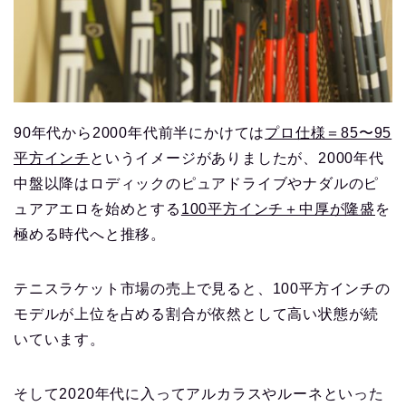
90年代から2000年代前半にかけては
プロ仕様＝85〜95
平方インチ
というイメージがありましたが、2000年代
中盤以降はロディックのピュアドライブやナダルのピ
ュアアエロを始めとする
100平方インチ＋中厚が隆盛
を
極める時代へと推移。
テニスラケット市場の売上で見ると、100平方インチの
モデルが上位を占める割合が依然として高い状態が続
いています。
そして2020年代に入ってアルカラスやルーネといった