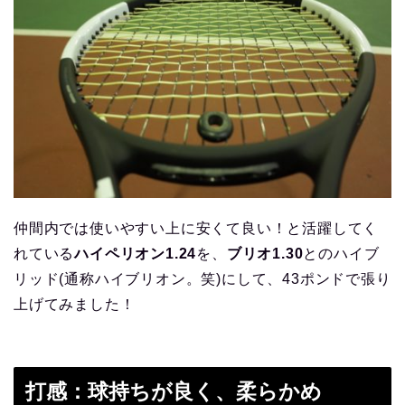
仲間内では使いやすい上に安くて良い！と活躍してく
れている
ハイペリオン1.24
を、
ブリオ1.30
とのハイブ
リッド(通称ハイブリオン。笑)にして、43ポンドで張り
上げてみました！
打感：球持ちが良く、柔らかめ