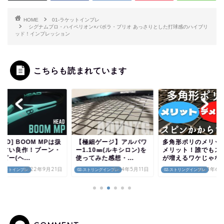
HOME
01-ラケットインプレ
シグナムプロ・ハイペリオン×バボラ・ブリオ あっさりとした打球感のハイブリ
ッド！インプレッション
こちらも読まれています
EAD] BOOM MPは扱
【極細ゲージ】アルパワ
多角形ポリのメリット
やすい良作！ブーン・
ー1.10㎜(ルキシロン)を
メリット！誰でもス
ピー(ヘ...
使ってみた感想・...
が増えるワケじゃない.
2022年9月21日
2024年5月11日
2021年6
-ラケットインプレ
02-ストリングインプレ
02-ストリングインプレ