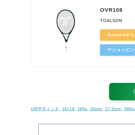
OVR108
TOALSON
Amazonか
Y!ショッピ
108平方インチ
, 
16×19
, 
268g
, 
26mm
, 
27.5mm
, 
340