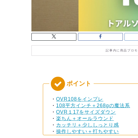
記事内に商品プロモ
・
OVR108をインプレ
・
108平方インチ＋268gの魔法系
・
OVR１17をサイズダウン
・
楽ちん＋オールラウンド
・
カッチリ＋少ししっとり感
・
操作しやすい＋打ちやすい