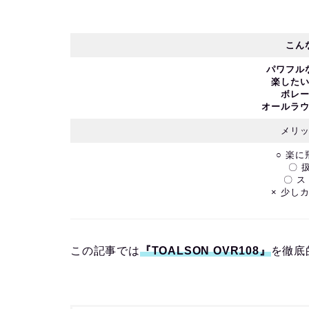
こん
パワフル
楽した
ボレ
オールラ
メリ
○ 楽
〇 
〇 
× 少し
この記事では
『TOALSON OVR108』
を徹底