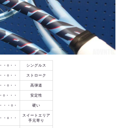
・・○・・
シングルス
・・○・・
ストローク
・・○・・
高弾道
・○・・・
安定性
・・・○・
硬い
スイートエリア
・・○・・
手元寄り