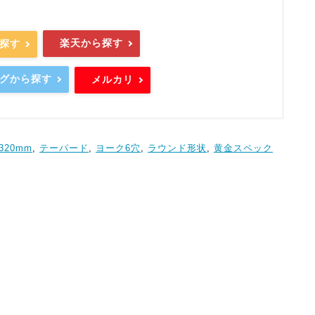
楽天から探す
ら探す
ングから探す
メルカリ
320mm
, 
テーパード
, 
ヨーク6穴
, 
ラウンド形状
, 
黄金スペック