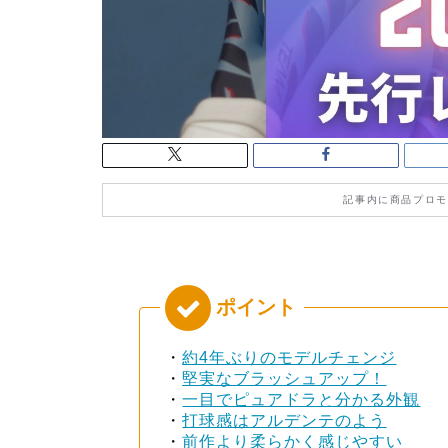
記事内に商品プロモ
・
約4年ぶりのモデルチェンジ
・
堅実なブラッシュアップ！
・
一目でピュアドラと分かる外観
・
打球感はアルデンテのよう
・
前作より柔らかく感じやすい