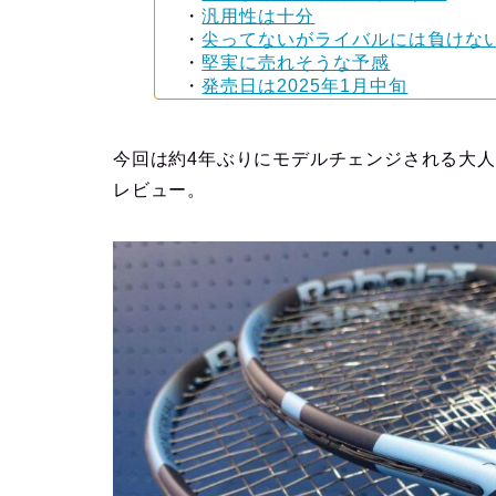
・
汎用性は十分
・
尖ってないがライバルには負けな
・
堅実に売れそうな予感
・
発売日は2025年1月中旬
今回は約4年ぶりにモデルチェンジされる大
レビュー。