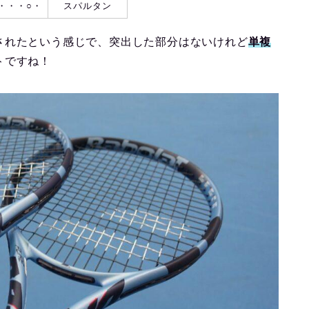
・・・○・
スパルタン
されたという感じで、突出した部分はないけれど
単複
トですね！