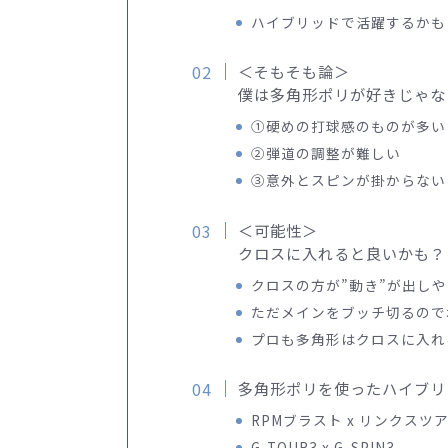
ハイブリッドで活躍するかも
＜そもそも論＞
僕は多角形ポリが好きじゃな
①硬めの打球感のものが多い
②弾道の調整が難しい
③意外とスピンが掛からない
＜可能性＞
クロスに入れると良いかも？
クロスの方が”動き”が出し
ただメインをブッチ切るので
プロも多角形はクロスに入れ
多角形ポリを使ったハイブリ
RPMブラスト x リンクスツ
G-TOUR3 x G-SPIN3