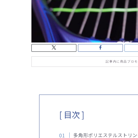
記事内に商品プロモ
[ 目次 ]
多角形ポリエステルストリン