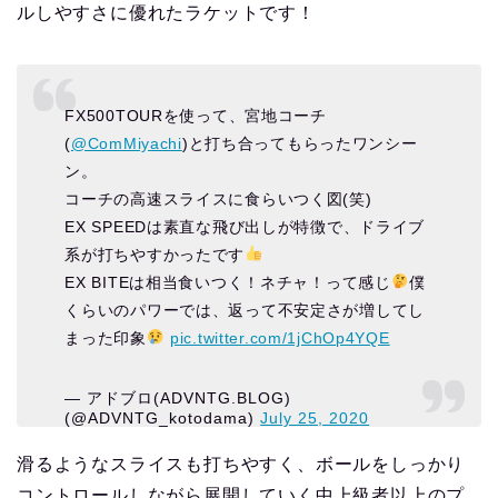
ルしやすさに優れたラケットです！
FX500TOURを使って、宮地コーチ
(
@ComMiyachi
)と打ち合ってもらったワンシー
ン。
コーチの高速スライスに食らいつく図(笑)
EX SPEEDは素直な飛び出しが特徴で、ドライブ
系が打ちやすかったです
EX BITEは相当食いつく！ネチャ！って感じ
僕
くらいのパワーでは、返って不安定さが増してし
まった印象
pic.twitter.com/1jChOp4YQE
— アドブロ(ADVNTG.BLOG)
(@ADVNTG_kotodama)
July 25, 2020
滑るようなスライスも打ちやすく、ボールをしっかり
コントロールしながら展開していく中上級者以上のプ