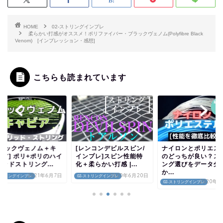
HOME
02-ストリングインプレ
柔らかい打感がオススメ！ポリファイバー・ブラックヴェノム(Polyfibre Black
Venom) [インプレッション・感想]
こちらも読まれています
ブラックヴェノム＋キ
[レンコンデビルスピン/
ナイロンとポリエス
ビア] ポリ+ポリのハイ
インプレ]スピン性能特
のどっちが良い？ス
ッドストリング...
化＋柔らかい打感 |...
ング選びをデータ分
か...
2021年6月7日
2020年6月20日
-ストリングインプレ
02-ストリングインプレ
2020年9
02-ストリングインプレ