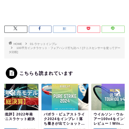
HOME
01-ラケットインプレ
100平方インチラケット・フォアハンド打ち比べ！[テニスセンサーを使ってデー
タ比較]
こちらも読まれています
辛口批評】2022年発
バボラ・ピュアストライ
ウイルソン・ウルト
のテニスラケット総決
ク2024をインプレ！落
アー100v4をインプ
！
ち着きが出てショット...
レビュー！Wils...