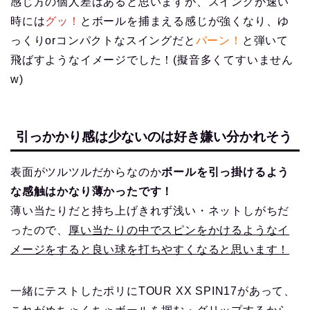
感じ方の個人差はあると思いますが、スイングが速い
時には
グッ！
とボールを捕まえる感じが強くなり、ゆ
っくりorコンパクトなスイングだと
パーン！
と弾いて
飛ばすようなイメージでした！(擬音多くてすいません
w)
引っかかり感は少ないのは好き嫌い分かれそう
表面がツルツルだからなのか
ボールを引っ掛けるよう
な感触はかなり薄かったです！
薄い当たりだと持ち上げきれず浅い・ネットしがちだ
ったので、
厚い当たりの中でスピンをかけるようなイ
メージをすると良い球を打ちやすくなると思います！
一緒にテストしたポリにTOUR XX SPIN17があって、