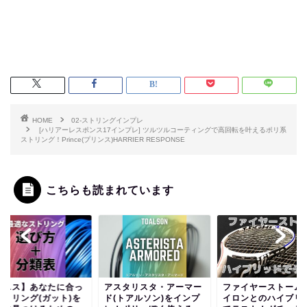
HOME
02-ストリングインプレ
[ハリアーレスポンス17インプレ] ツルツルコーティングで高回転を叶えるポリ系
ストリング！Prince(プリンス)HARRIER RESPONSE
こちらも読まれています
テニス】あなたに合っ
アスタリスタ・アーマー
ファイヤーストーム
ストリング(ガット)を
ド(トアルソン)をインプ
イロンとのハイブリ