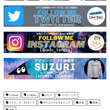
1.25mm
1.29mm
グレー
コーティング
ストリング：S1タイプ
ポリエステルストリング
白色
緑色
赤色