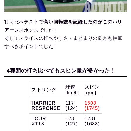
打ち比べテストで
高い回転数を記録したのがこのハリ
アー
レスポンスでした！
そしてスライスの打ちやすさ・まとまりの良さも特筆
すべきポイントでした！
4種類の打ち比べでもスピン量が多かった！
球速
スピン
ストリング
[km/h]
[rpm]
HARRIER
117
1508
RESPONSE
(124)
(1745)
TOUR
123
1231
XT18
(127)
(1688)