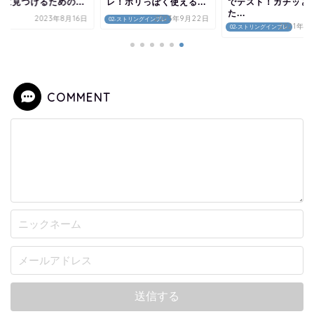
実に見つけるための...
レ！ポリっぽく使える...
でテスト！ガチッと
た...
2023年8月16日
2023年9月22日
解説
02-ストリングインプレ
2021年1
02-ストリングインプレ
COMMENT