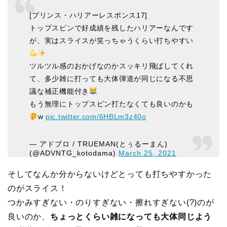
[プリンス・ハリアーレスポンス17]
トップスピンで好成績を残したハリアーなんです
が、実はスライスが笑っちゃうくらい打ちやすい
ツルツル感のおかげなのかスッキリ飛ばしてくれ
て、多少雑に打っても大体弾道が同じになる不思
議な補正機能付き
もう無理にトップスピン打たなくても良いのかも
w
pic.twitter.com/6HBLm3z40o
— アドブロ / TRUEMAN(とぅるーまん)
(@ADVNTG_kotodama)
March 25, 2021
そしてなんか分からないけどとっても打ちやすかった
のがスライス！
つかみすぎない・のりすぎない・擦れすぎない(?)のが
良いのか、
ちょっとくらい雑になっても大体同じよう