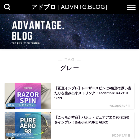
アドブロ [ADVNTG.BLOG]
― TAG ―
グレー
【正直インプレ】レーザースピンは4角形で厚い当
たりを生み出すストリング！Tecnifibre RAZOR
SPIN
02-ストリングインプレ
2026年5月25日
【こっちが本命】バボラ・ピュアアエロ98(2026)
をインプレ！Babolat PURE AERO
01-ラケットインプレ
2026年5月1日