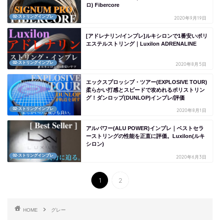
ロ) Fibercore
02-ストリングインプレ
2020年9月19日
[アドレナリン/インプレ]ルキシロンで1番安いポリ
エステルストリング｜Luxilon ADRENALINE
02-ストリングインプレ
2020年8月5日
エックスプロッシブ・ツアー(EXPLOSIVE TOUR)
柔らかい打感とスピードで攻めれるポリストリン
グ！ダンロップ(DUNLOP)インプレ/評価
02-ストリングインプレ
2020年8月1日
アルパワー(ALU POWER)インプレ｜ベストセラ
ーストリングの性能を正直に評価。Luxilon(ルキ
シロン)
02-ストリングインプレ
2020年6月3日
1
2
HOME
グレー