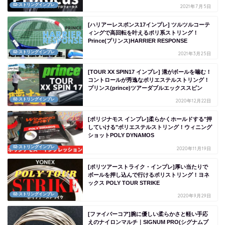
02-ストリングインプレ
2021年7月5日
[ハリアーレスポンス17インプレ] ツルツルコーテ
ィングで高回転を叶えるポリ系ストリング！
Prince(プリンス)HARRIER RESPONSE
02-ストリングインプレ
2021年3月25日
[TOUR XX SPIN17 インプレ] 溝がボールを噛む！
コントロールが秀逸なポリエステルストリング！
プリンス(prince)ツアーダブルエックススピン
02-ストリングインプレ
2020年12月22日
[ポリジナモス インプレ]柔らかくホールドする"押
していける"ポリエステルストリング！ウィニング
ショットPOLY DYNAMOS
02-ストリングインプレ
2020年11月19日
[ポリツアーストライク・インプレ]厚い当たりで
ボールを押し込んで行けるポリストリング！ヨネ
ックス POLY TOUR STRIKE
02-ストリングインプレ
2020年9月29日
[ファイバーコア]腕に優しい柔らかさと軽い手応
えのナイロンマルチ｜SIGNUM PRO(シグナムプ