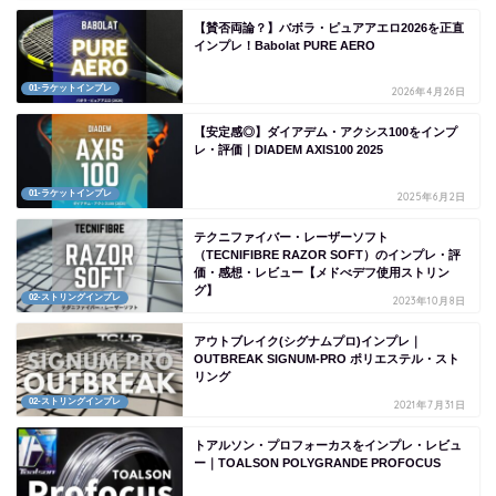
【賛否両論？】バボラ・ピュアアエロ2026を正直
インプレ！Babolat PURE AERO
01-ラケットインプレ
2026年4月26日
【安定感◎】ダイアデム・アクシス100をインプ
レ・評価｜DIADEM AXIS100 2025
01-ラケットインプレ
2025年6月2日
テクニファイバー・レーザーソフト
（TECNIFIBRE RAZOR SOFT）のインプレ・評
価・感想・レビュー【メドべデフ使用ストリン
グ】
02-ストリングインプレ
2023年10月8日
アウトブレイク(シグナムプロ)インプレ｜
OUTBREAK SIGNUM-PRO ポリエステル・スト
リング
02-ストリングインプレ
2021年7月31日
トアルソン・プロフォーカスをインプレ・レビュ
ー｜TOALSON POLYGRANDE PROFOCUS