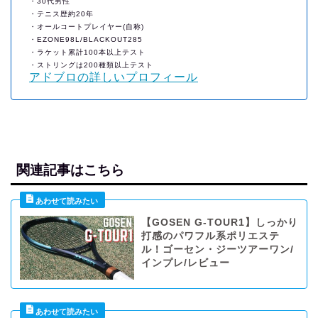
・30代男性
・テニス歴約20年
・オールコートプレイヤー(自称)
・EZONE98L/BLACKOUT285
・ラケット累計100本以上テスト
・ストリングは200種類以上テスト
アドブロの詳しいプロフィール
関連記事はこちら
【GOSEN G-TOUR1】しっかり
打感のパワフル系ポリエステ
ル！ゴーセン・ジーツアーワン/
インプレ/レビュー