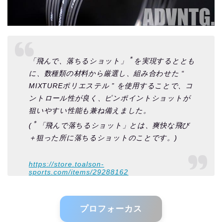
＊
「飛んで、落ちるショット」
を実現するととも
に、数種類の材料から厳選し、組み合わせた “
MIXTUREポリエステル ” を使用することで、コ
ントロール性が良く、ピンポイントショットが
狙いやすい性能も兼ね備えました。
＊
(
「飛んで落ちるショット」とは、爽快な飛び
＋狙った所に落ちるショットのことです。)
https://store.toalson-
sports.com/items/29288162
プロフォーカス